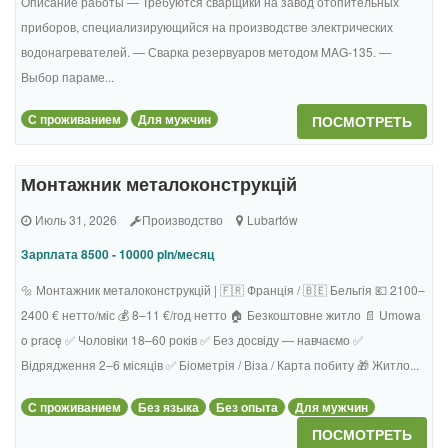
Описание работы — Требуются сварщики на завод отопительных
приборов, специализирующийся на производстве электрических
водонагревателей. — Сварка резервуаров методом MAG-135. —
Выбор параме...
С проживанием
Для мужчин
ПОСМОТРЕТЬ
Монтажник металоконструкцій
Июль 31, 2026
Производство
Lubartów
Зарплата 8500 - 10000 pln/месяц
🔩 Монтажник металоконструкцій | 🇫🇷 Франція / 🇧🇪 Бельгія 💶 2100–
2400 € нетто/міс 💰 8–11 €/год нетто 🏠 Безкоштовне житло 📄 Umowa
o pracę ✅ Чоловіки 18–60 років ✅ Без досвіду — навчаємо ✅
Відрядження 2–6 місяців ✅ Біометрія / Віза / Карта побиту 🎁 Житло...
С проживанием
Без языка
Без опыта
Для мужчин
ПОСМОТРЕТЬ