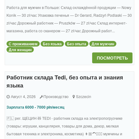
Работа для мужчин в Польше: Склад охлаждённой продукции — Nowy
Konik — 30 zł/час Упаковка печенья — Dr Gerard, Radzyń Podlaski — 30
zł/час Дорожный работник — Pruszków — 27 zł/час Склад интернет-
магазина, работа со сканером — 27 zł/час Дорожный работ...
С проживанием
Без языка
Без опыта
Для мужчин
Для женщин
ПОСМОТРЕТЬ
Работник склада Tedi, без опыта и знания
языка
Август 4, 2026
Производство
Szczecin
Зарплата 6000 - 7000 pln/месяц
🇵🇱 рег. ЩЕЦИН 🧸 TEDI - работник склада на электропогрузчике
(товары: игрушки, канцелярия, товары для дома, декор, мелкая
бытовая техника и электроника, косметика) 👩🏼‍🦱🧔🏻‍♂️ мужчины и