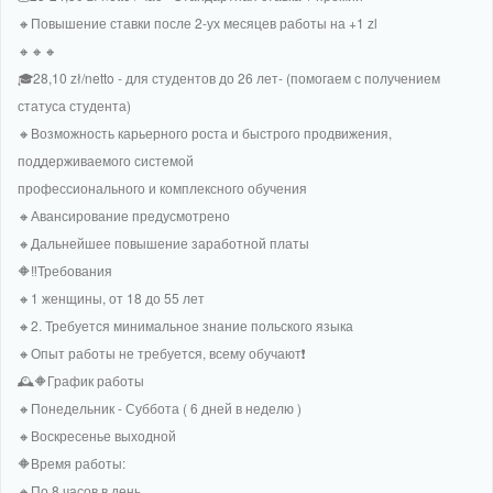
🔸Повышение ставки после 2-ух месяцев работы на +1 zl
🔸🔸🔸
🎓28,10 zł/netto - для студентов до 26 лет- (помогаем с получением
статуса студента)
🔸Возможность карьерного роста и быстрого продвижения,
поддерживаемого системой
профессионального и комплексного обучения
🔸Авансирование предусмотрено
🔸Дальнейшее повышение заработной платы
🔶‼Требования
🔸1 женщины, от 18 до 55 лет
🔸2. Требуется минимальное знание польского языка
🔸Опыт работы не требуется, всему обучают❗
🕰🔶График работы
🔸Понедельник - Суббота ( 6 дней в неделю )
🔸Воскресенье выходной
🔶Время работы:
🔸По 8 часов в день