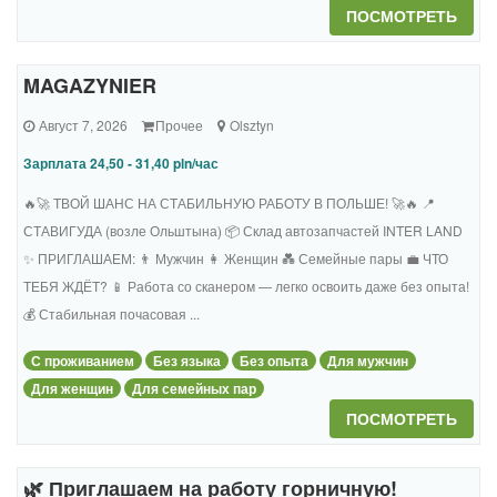
ПОСМОТРЕТЬ
MAGAZYNIER
Август 7, 2026
Прочее
Olsztyn
Зарплата 24,50 - 31,40 pln/час
🔥🚀 ТВОЙ ШАНС НА СТАБИЛЬНУЮ РАБОТУ В ПОЛЬШЕ! 🚀🔥 📍
СТАВИГУДА (возле Ольштына) 📦 Склад автозапчастей INTER LAND
✨ ПРИГЛАШАЕМ: 👨 Мужчин 👩 Женщин 💑 Семейные пары 💼 ЧТО
ТЕБЯ ЖДЁТ? 📱 Работа со сканером — легко освоить даже без опыта!
💰 Стабильная почасовая ...
С проживанием
Без языка
Без опыта
Для мужчин
Для женщин
Для семейных пар
ПОСМОТРЕТЬ
🌿 Приглашаем на работу горничную!