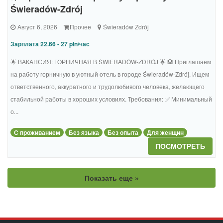
Świeradów-Zdrój
Август 6, 2026
Прочее
Świeradów Zdrój
Зарплата 22.66 - 27 pln/час
🌟 ВАКАНСИЯ: ГОРНИЧНАЯ В ŚWIERADÓW-ZDRÓJ 🌟 🏨 Приглашаем
на работу горничную в уютный отель в городе Świeradów-Zdrój. Ищем
ответственного, аккуратного и трудолюбивого человека, желающего
стабильной работы в хороших условиях. Требования: ✅ Минимальный
о...
С проживанием
Без языка
Без опыта
Для женщин
ПОСМОТРЕТЬ
Показать еще »