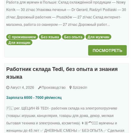
Работа для мужчин в Польше: Склад охлаждённой продукции — Nowy
Konik — 30 zł/час Упаковка печенья — Dr Gerard, Radzyń Podlaski — 30
zł/час Дорожный работник — Pruszków — 27 zł/час Склад интернет-
магазина, работа со сканером — 27 zł/час Дорожный работ...
С проживанием
Без языка
Без опыта
Для мужчин
Для женщин
ПОСМОТРЕТЬ
Работник склада Tedi, без опыта и знания
языка
Август 4, 2026
Производство
Szczecin
Зарплата 6000 - 7000 pln/месяц
🇵🇱 рег. ЩЕЦИН 🧸 TEDI - работник склада на электропогрузчике
(товары: игрушки, канцелярия, товары для дома, декор, мелкая
бытовая техника и электроника, косметика) 👩🏼‍🦱🧔🏻‍♂️ мужчины и
женщины до 45 лет ✅ ДНЕВНЫЕ СМЕНЫ ✅ БЕЗ ОПЫТА ✅ Сдельная