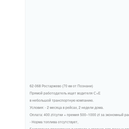
62-068 Ростаржево (70 км от Познани)
Прямой работодатель ищет водителя С+Е
в небольшой транспортную компанию.
Условия: - 2 месяца в рейсах, 2 недели дома.
Оплата: 400 zł/сутки + премия 500–1000 zł за экономный р
- Норма топлива отсутствует,
Бесплатное проживание в хостеле и стоянка для личных ав