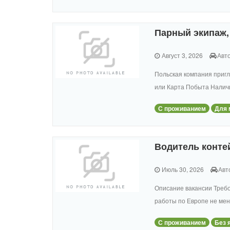
Парный экипаж, 
Август 3, 2026
Авт
Польская компания пригл
или Карта Побыта Наличи
С проживанием
Для 
Водитель конте
Июль 30, 2026
Авт
Описание вакансии Требо
работы по Европе не мен
С проживанием
Без 