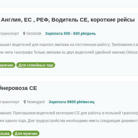
Англия, ЕС , РЕФ, Водитель СЕ, короткие рейсы
отранспорт
Grodzisk
Зарплата 500 - 650 pln/день
ашает водителей для парного экипажа на постоянную работу. Требования к к
е чипа тахографа Только экипажи из двух водителей (двойной экипаж) Обязат
мужчин
Для семейных пар
йнеровоза СЕ
отранспорт
Nowogard
Зарплата 9800 pln/месяц
вания: Приглашаем водителей категории СЕ для работы в польской транспор
ее одного года. Для трудоустройства необходимо иметь следующие документы:
языка
Для мужчин