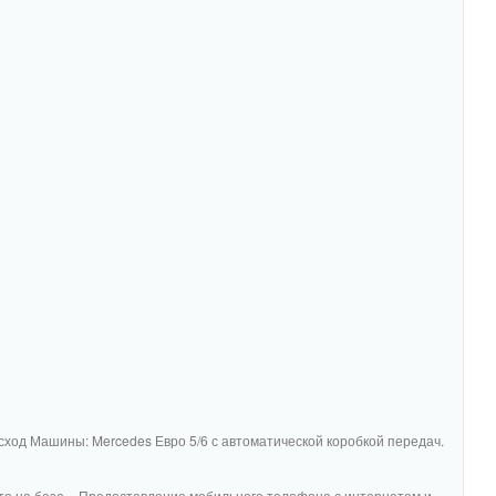
асход Машины: Mercedes Евро 5/6 с автоматической коробкой передач.
то на базе. - Предоставление мобильного телефона с интернетом и