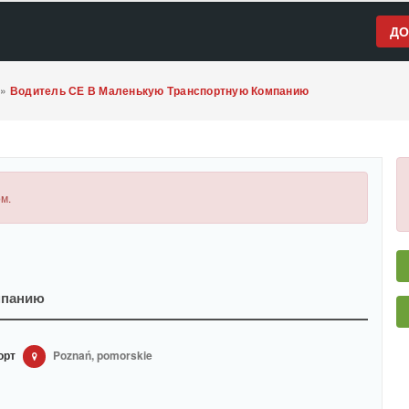
ДО
»
Водитель СЕ В Маленькую Транспортную Компанию
м.
мпанию
орт
Poznań, pomorskie