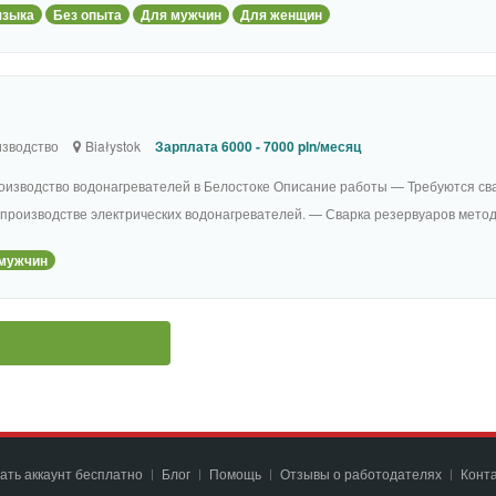
языка
Без опыта
Для мужчин
Для женщин
зводство
Białystok
Зарплата 6000 - 7000 pln/месяц
оизводство водонагревателей в Белостоке Описание работы — Требуются св
производстве электрических водонагревателей. — Сварка резервуаров метод
мужчин
ать аккаунт бесплатно
Блог
Помощь
Отзывы о работодателях
Конт