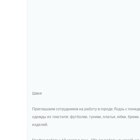
Швея
Приглашаем сотрудников на работу в городе Лодзь с поне
одежды из текстиля: футболки, туники, платья, юбки, брюк
изделий.
График работы: 12 часов в день. Объем работы высокий, но