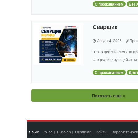
С проживанием
Без 
Сварщик
Август 4, 2026
Прои
"Сварщик MIG-MAG на пр
специализирующийся на 
С проживанием
Для 
Показать еще »
Язык:
Polish
Russian
Ukrainian
Войти
Зарегистриров