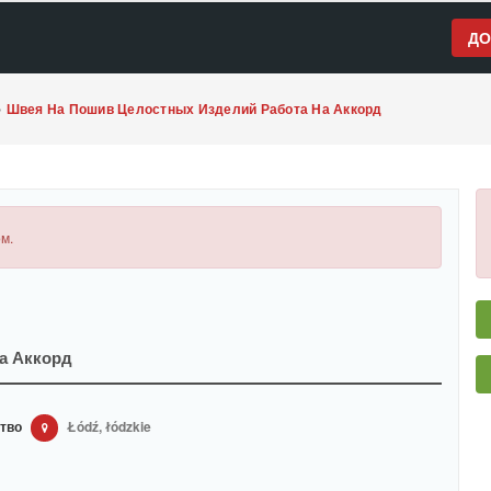
ДО
»
Швея На Пошив Целостных Изделий Работа На Аккорд
м.
а Аккорд
тво
Łódź, łódzkie