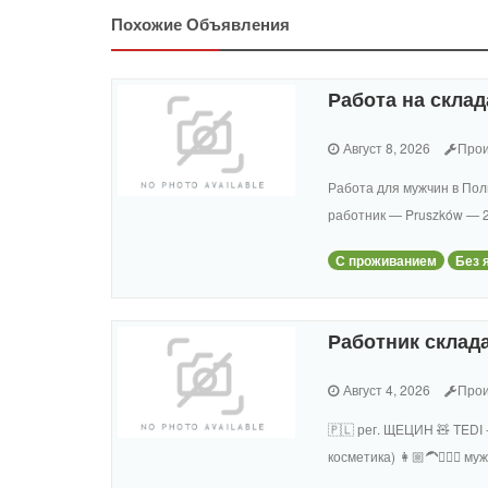
Похожие Объявления
Работа на склад
Август 8, 2026
Прои
Работа для мужчин в Пол
работник — Pruszków — 27
С проживанием
Без 
Работник склада
Август 4, 2026
Прои
🇵🇱 рег. ЩЕЦИН 🧸 TEDI 
косметика) 👩🏼‍🦱🧔🏻‍