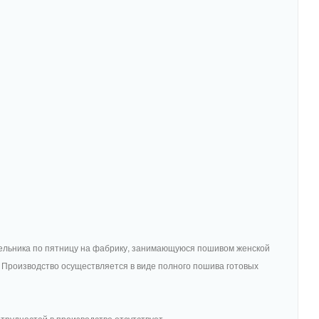
дельника по пятницу на фабрику, занимающуюся пошивом женской
и. Производство осуществляется в виде полного пошива готовых
 трудностей в производстве отсутствует.