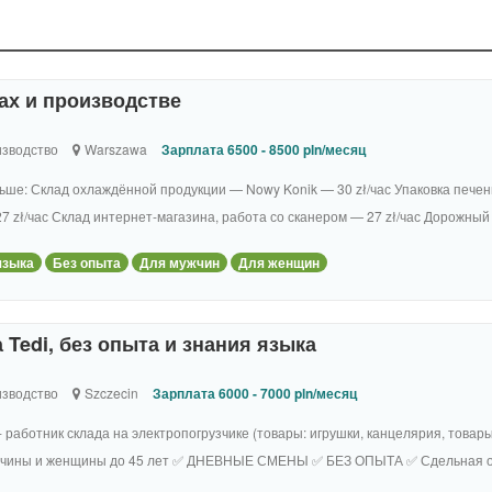
ах и производстве
зводство
Warszawa
Зарплата 6500 - 8500 pln/месяц
ьше: Склад охлаждённой продукции — Nowy Konik — 30 zł/час Упаковка печень
 zł/час Склад интернет-магазина, работа со сканером — 27 zł/час Дорожный 
языка
Без опыта
Для мужчин
Для женщин
 Tedi, без опыта и знания языка
зводство
Szczecin
Зарплата 6000 - 7000 pln/месяц
- работник склада на электропогрузчике (товары: игрушки, канцелярия, товар
♂️ мужчины и женщины до 45 лет ✅ ДНЕВНЫЕ СМЕНЫ ✅ БЕЗ ОПЫТА ✅ Сдельная оп