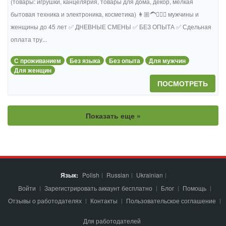
(товары: игрушки, канцелярия, товары для дома, декор, мелкая
бытовая техника и электроника, косметика) 👩🏼‍🦱🧔🏻‍♂️ мужчины и
женщины до 45 лет ✅ ДНЕВНЫЕ СМЕНЫ ✅ БЕЗ ОПЫТА ✅ Сдельная
оплата тру...
С проживанием
Без языка
Без опыта
Для мужчин
Для женщин
ПОСМОТРЕТЬ
Показать еще »
Язык:
Polish
Russian
Ukrainian
Войти
Зарегистрировать аккаунт бесплатно
Блог
Помощь
Отзывы о работодателях
Контакты
Пользовательское соглашение
Для работодателей