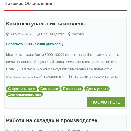
Похожие Объявления
Комплектувальник замовлень
Август 9, 2026
Производство
Poznań
Зарплата 5000 - 12000 pln/месяц
Можливість заробляти 8000-10000 нетто навіть без ставки студента
після навчання. 📦 Сучасний склад Biedronka Місто роботи: по всій
Польщі Вам потрібно комплектувати замовлення за допомогою
сканера на палету. 📌 Бажаний вік — 18–35 років (старших кандид...
С проживанием
Без языка
Без опыта
Для мужчин
Для семейных пар
ПОСМОТРЕТЬ
Работа на складах и производстве
Август 8, 2026
Производство
Warszawa