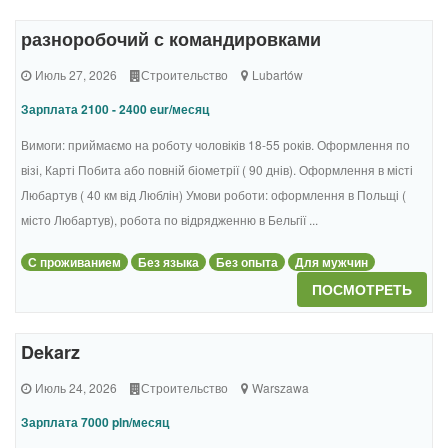
разноробочий с командировками
Июль 27, 2026
Строительство
Lubartów
Зарплата 2100 - 2400 eur/месяц
Вимоги: приймаємо на роботу чоловіків 18-55 років. Оформлення по
візі, Карті Побита або повній біометрії ( 90 днів). Оформлення в місті
Любартув ( 40 км від Люблін) Умови роботи: оформлення в Польщі (
місто Любартув), робота по відрядженню в Бельгії ...
С проживанием
Без языка
Без опыта
Для мужчин
ПОСМОТРЕТЬ
Dekarz
Июль 24, 2026
Строительство
Warszawa
Зарплата 7000 pln/месяц