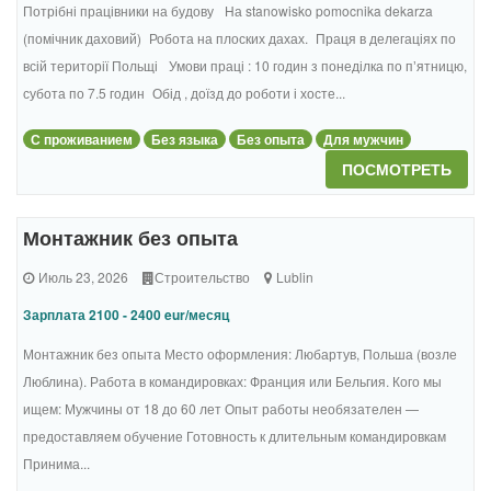
Потрібні працівники на будову На stanowisko pomocnika dekarza
(помічник даховий) Робота на плоских дахах. Праця в делегаціях по
всій території Польщі Умови праці : 10 годин з понеділка по пʼятницю,
субота по 7.5 годин Обід , доїзд до роботи і хосте...
С проживанием
Без языка
Без опыта
Для мужчин
ПОСМОТРЕТЬ
Монтажник без опыта
Июль 23, 2026
Строительство
Lublin
Зарплата 2100 - 2400 eur/месяц
Монтажник без опыта Место оформления: Любартув, Польша (возле
Люблина). Работа в командировках: Франция или Бельгия. Кого мы
ищем: Мужчины от 18 до 60 лет Опыт работы необязателен —
предоставляем обучение Готовность к длительным командировкам
Принима...