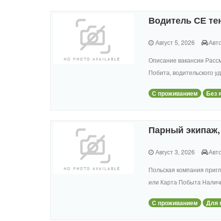
Водитель СЕ т
Август 5, 2026
Авт
Описание вакансии Рассм
Побита, водительского уд
С проживанием
Без 
Парный экипаж, 
Август 3, 2026
Авт
Польская компания пригл
или Карта Побыта Наличи
С проживанием
Для 