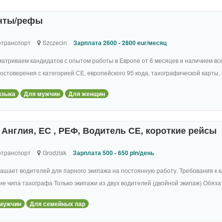
енты/рефы
отранспорт
Szczecin
Зарплата 2600 - 2800 eur/месяц
атриваем кандидатов с опытом работы в Европе от 6 месяцев и наличием вс
остоверения с категорией СЕ, европейского 95 кода, тахографической карты, м
языка
Для мужчин
Для женщин
Англия, ЕС , РЕФ, Водитель СЕ, короткие рейсы
отранспорт
Grodzisk
Зарплата 500 - 650 pln/день
ашает водителей для парного экипажа на постоянную работу. Требования к к
е чипа тахографа Только экипажи из двух водителей (двойной экипаж) Обязат
мужчин
Для семейных пар