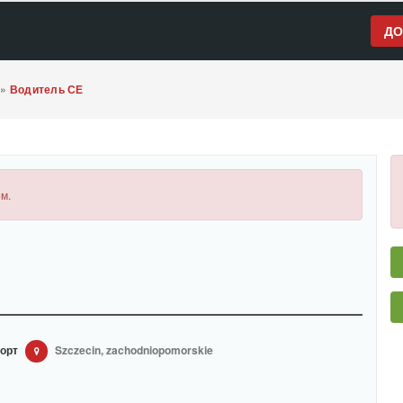
ДО
»
Водитель СЕ
м.
орт
Szczecin, zachodniopomorskie