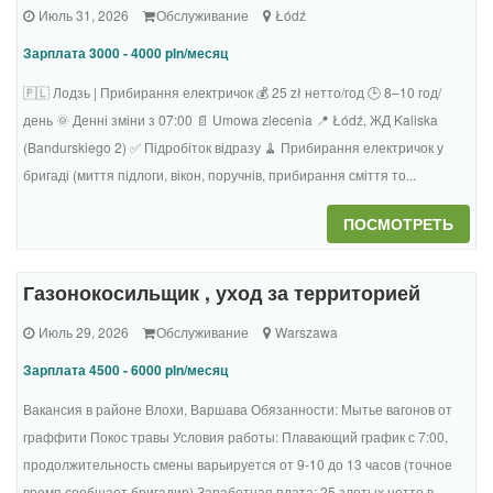
Июль 31, 2026
Обслуживание
Łódź
Зарплата 3000 - 4000 pln/месяц
🇵🇱 Лодзь | Прибирання електричок 💰 25 zł нетто/год 🕒 8–10 год/
день 🌞 Денні зміни з 07:00 📄 Umowa zlecenia 📍 Łódź, ЖД Kaliska
(Bandurskiego 2) ✅ Підробіток відразу 🧹 Прибирання електричок у
бригаді (миття підлоги, вікон, поручнів, прибирання сміття то...
ПОСМОТРЕТЬ
Газонокосильщик , уход за территорией
Июль 29, 2026
Обслуживание
Warszawa
Зарплата 4500 - 6000 pln/месяц
Вакансия в районе Влохи, Варшава Обязанности: Мытье вагонов от
граффити Покос травы Условия работы: Плавающий график с 7:00,
продолжительность смены варьируется от 9-10 до 13 часов (точное
время сообщает бригадир) Заработная плата: 25 злотых нетто в ...