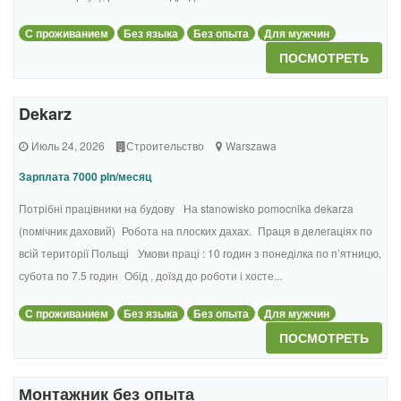
С проживанием
Без языка
Без опыта
Для мужчин
ПОСМОТРЕТЬ
Dekarz
Июль 24, 2026
Строительство
Warszawa
Зарплата 7000 pln/месяц
Потрібні працівники на будову На stanowisko pomocnika dekarza
(помічник даховий) Робота на плоских дахах. Праця в делегаціях по
всій території Польщі Умови праці : 10 годин з понеділка по пʼятницю,
субота по 7.5 годин Обід , доїзд до роботи і хосте...
С проживанием
Без языка
Без опыта
Для мужчин
ПОСМОТРЕТЬ
Монтажник без опыта