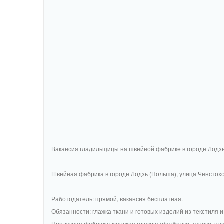
Вакансия гладильщицы на швейной фабрике в городе Лодз
Швейная фабрика в городе Лодзь (Польша), улица Ченстохо
Работодатель: прямой, вакансия бесплатная.
Обязанности: глажка ткани и готовых изделий из текстиля и
Продукция фабрики: женская одежда (футболки, туники, пла