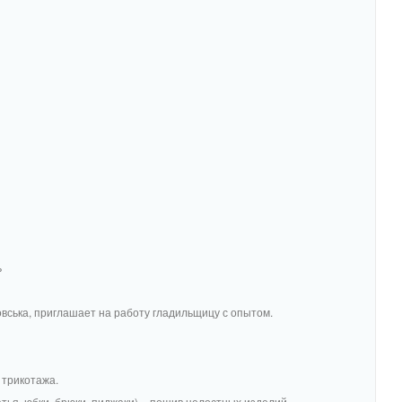
ь
вська, приглашает на работу гладильщицу с опытом.
 трикотажа.
тья, юбки, брюки, пиджаки) – пошив целостных изделий.