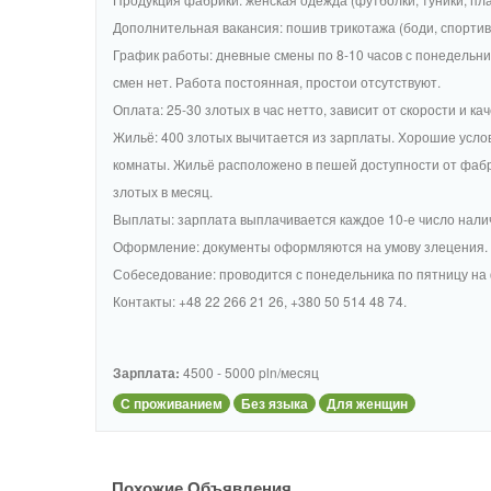
Дополнительная вакансия: пошив трикотажа (боди, спортив
График работы: дневные смены по 8-10 часов с понедельник
смен нет. Работа постоянная, простои отсутствуют.
Оплата: 25-30 злотых в час нетто, зависит от скорости и к
Жильё: 400 злотых вычитается из зарплаты. Хорошие условия
комнаты. Жильё расположено в пешей доступности от фабр
злотых в месяц.
Выплаты: зарплата выплачивается каждое 10-е число нали
Оформление: документы оформляются на умову злецения.
Собеседование: проводится с понедельника по пятницу на
Контакты: +48 22 266 21 26, +380 50 514 48 74.
Зарплата:
4500 - 5000 pln/месяц
С проживанием
Без языка
Для женщин
Похожие Объявления