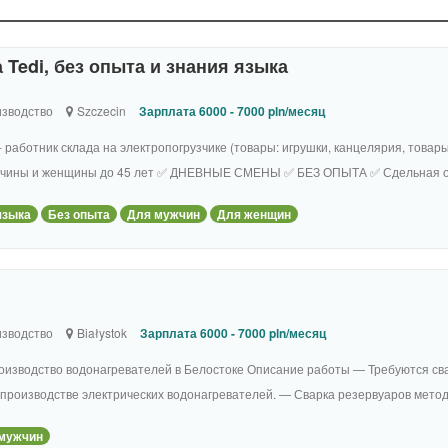
 Tedi, без опыта и знания языка
зводство
Szczecin
Зарплата 6000 - 7000 pln/месяц
- работник склада на электропогрузчике (товары: игрушки, канцелярия, товар
♂️ мужчины и женщины до 45 лет ✅ ДНЕВНЫЕ СМЕНЫ ✅ БЕЗ ОПЫТА ✅ Сдельная оп
языка
Без опыта
Для мужчин
Для женщин
зводство
Białystok
Зарплата 6000 - 7000 pln/месяц
оизводство водонагревателей в Белостоке Описание работы — Требуются св
производстве электрических водонагревателей. — Сварка резервуаров метод
мужчин