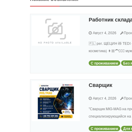
Работник склада
Август 4, 2026
Прои
🇵🇱 рег. ЩЕЦИН 🧸 TEDI 
косметика) 👩🏼‍🦱🧔🏻‍
С проживанием
Без 
Сварщик
Август 4, 2026
Прои
"Сварщик MIG-MAG на пр
специализирующийся на 
С проживанием
Для 