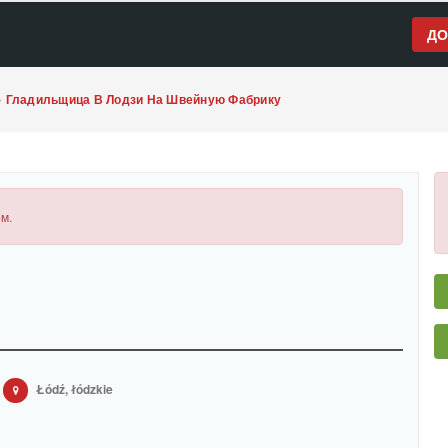
ДО
»
Гладильщица В Лодзи На Швейную Фабрику
м.
Łódź, łódzkie