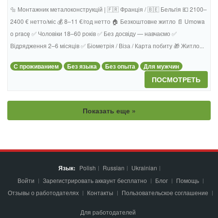
🔩 Монтажник металоконструкцій | 🇫🇷 Франція / 🇧🇪 Бельгія 💶 2100–
2400 € нетто/міс 💰 8–11 €/год нетто 🏠 Безкоштовне житло 📄 Umowa
o pracę ✅ Чоловіки 18–60 років ✅ Без досвіду — навчаємо ✅
Відрядження 2–6 місяців ✅ Біометрія / Віза / Карта побиту 🎁 Житло...
С проживанием
Без языка
Без опыта
Для мужчин
ПОСМОТРЕТЬ
Показать еще »
Язык:
Polish
Russian
Ukrainian
Войти
Зарегистрировать аккаунт бесплатно
Блог
Помощь
Отзывы о работодателях
Контакты
Пользовательское соглашение
Для работодателей