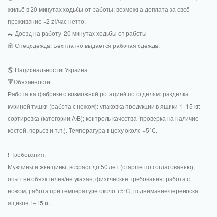
жильё в 20 минутах ходьбы от работы; возможна доплата за своё
проживание +2 zł/час нетто.
🚙 Доезд на работу: 20 минутах ходьбы от работы
🦺 Спецодежда: Бесплатно выдается рабочая одежда.
🌎 Национальности: Украина
🔻Обязанности:
Работа на фабрике с возможной ротацией по отделам: разделка
куриной тушки (работа с ножом); упаковка продукции в ящики 1–15 кг;
сортировка (категории A/B); контроль качества (проверка на наличие
костей, перьев и т.п.). Температура в цеху около +5°C.
❗️ Требования:
Мужчины и женщины; возраст до 50 лет (старше по согласованию);
опыт не обязателен/не указан; физические требования: работа с
ножом, работа при температуре около +5°C, поднимание/переноска
ящиков 1–15 кг.