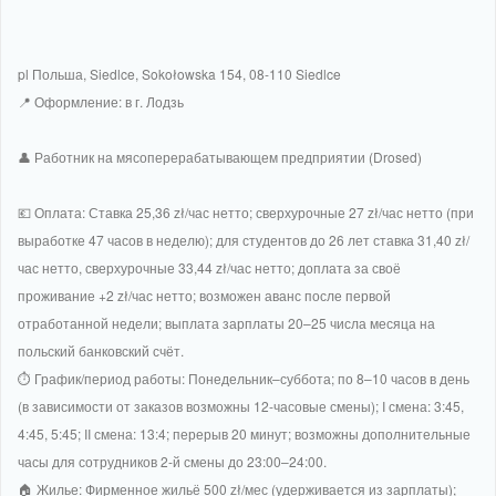
pl Польша, Siedlce, Sokołowska 154, 08-110 Siedlce
📍 Оформление: в г. Лодзь
👤 Работник на мясоперерабатывающем предприятии (Drosed)
💶 Оплата: Ставка 25,36 zł/час нетто; сверхурочные 27 zł/час нетто (при
выработке 47 часов в неделю); для студентов до 26 лет ставка 31,40 zł/
час нетто, сверхурочные 33,44 zł/час нетто; доплата за своё
проживание +2 zł/час нетто; возможен аванс после первой
отработанной недели; выплата зарплаты 20–25 числа месяца на
польский банковский счёт.
⏱️ График/период работы: Понедельник–суббота; по 8–10 часов в день
(в зависимости от заказов возможны 12-часовые смены); I смена: 3:45,
4:45, 5:45; II смена: 13:4; перерыв 20 минут; возможны дополнительные
часы для сотрудников 2-й смены до 23:00–24:00.
🏠 Жилье: Фирменное жильё 500 zł/мес (удерживается из зарплаты);