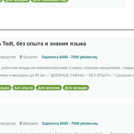
 Tedi, без опыта и знания языка
зводство
Szczecin
Зарплата 6000 - 7000 pln/месяц
- работник склада на электропогрузчике (товары: игрушки, канцелярия, товар
♂️ мужчины и женщины до 45 лет ✅ ДНЕВНЫЕ СМЕНЫ ✅ БЕЗ ОПЫТА ✅ Сдельная оп
языка
Без опыта
Для мужчин
Для женщин
зводство
Białystok
Зарплата 6000 - 7000 pln/месяц
оизводство водонагревателей в Белостоке Описание работы — Требуются св