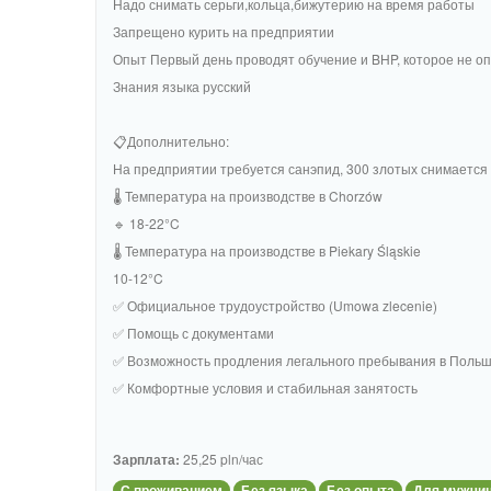
Надо снимать серьги,кольца,бижутерию на время работы
Запрещено курить на предприятии
Опыт Первый день проводят обучение и BHP, которое не о
Знания языка русский
📋Дополнительно:
На предприятии требуется санэпид, 300 злотых снимается 
🌡 Температура на производстве в Chorzów
🔹 18-22°C
🌡 Температура на производстве в Piekary Śląskie
10-12°C
✅ Официальное трудоустройство (Umowa zlecenie)
✅ Помощь с документами
✅ Возможность продления легального пребывания в Поль
✅ Комфортные условия и стабильная занятость
Зарплата:
25,25 pln/час
С проживанием
Без языка
Без опыта
Для мужчи