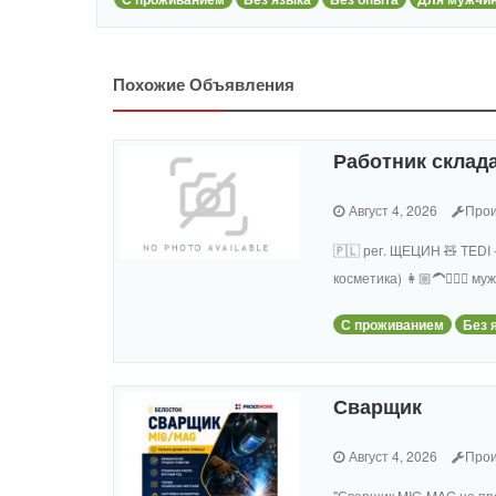
Похожие Объявления
Работник склада
Август 4, 2026
Прои
🇵🇱 рег. ЩЕЦИН 🧸 TEDI 
косметика) 👩🏼‍🦱🧔🏻‍
С проживанием
Без 
Сварщик
Август 4, 2026
Прои
"Сварщик MIG-MAG на пр