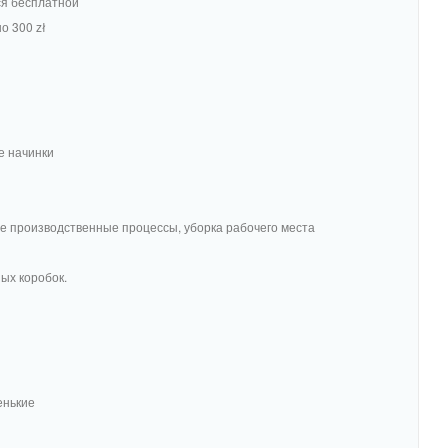
ся бесплатной
о 300 zł
е начинки
е производственные процессы, уборка рабочего места
ых коробок.
енькие