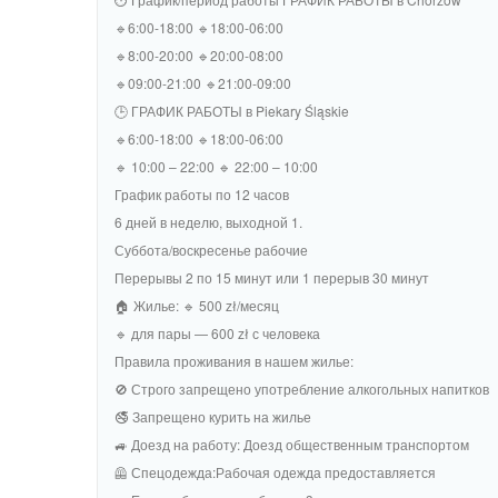
🔹6:00-18:00 🔹18:00-06:00
🔹8:00-20:00 🔹20:00-08:00
🔹09:00-21:00 🔹21:00-09:00
🕒 ГРАФИК РАБОТЫ в Piekary Śląskie
🔹6:00-18:00 🔹18:00-06:00
🔹 10:00 – 22:00 🔹 22:00 – 10:00
График работы по 12 часов
6 дней в неделю, выходной 1.
Суббота/воскресенье рабочие
Перерывы 2 по 15 минут или 1 перерыв 30 минут
🏠 Жилье: 🔹 500 zł/месяц
🔹 для пары — 600 zł с человека
Правила проживания в нашем жилье:
🚫 Строго запрещено употребление алкогольных напитков
🚭 Запрещено курить на жилье
🚙 Доезд на работу: Доезд общественным транспортом
🦺 Спецодежда:Рабочая одежда предоставляется