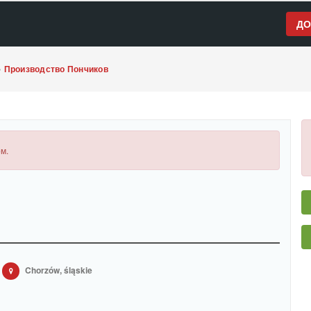
ДО
»
Производство Пончиков
м.
Chorzów, śląskie