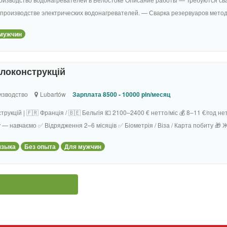
производстве электрических водонагревателей. — Сварка резервуаров метод
мужчин
локонструкцій
изводство
Lubartów
Зарплата 8500 - 10000 pln/месяц
рукцій | 🇫🇷 Франція / 🇧🇪 Бельгія 💶 2100–2400 € нетто/міс 💰 8–11 €/год 
 — навчаємо ✅ Відрядження 2–6 місяців ✅ Біометрія / Віза / Карта побиту 🎁 Ж
языка
Без опыта
Для мужчин