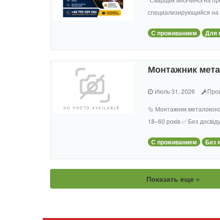
специализирующийся на 
С проживанием
Для 
Монтажник мета
Июль 31, 2026
Про
🔩 Монтажник металоконст
18–60 років ✅ Без досвіду
С проживанием
Без 
Показать еще »