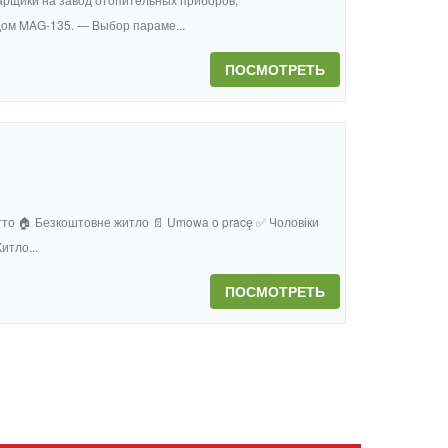
ом MAG-135. — Выбор параме...
ПОСМОТРЕТЬ
нетто 🏠 Безкоштовне житло 📄 Umowa o pracę ✅ Чоловіки
итло...
ПОСМОТРЕТЬ