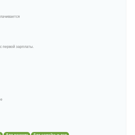
плачивается
с первой зарплаты.
ше
н
Для женщин
Для семейных пар