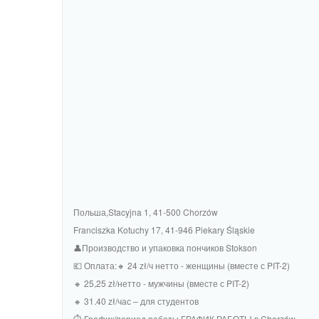
Польша,Stacyjna 1, 41-500 Chorzów
Franciszka Kotuchy 17, 41-946 Piekary Śląskie
👤Производство и упаковка пончиков Stokson
💶 Оплата:🔸 24 zł/ч нетто - женщины (вместе с PIT-2)
🔸 25,25 zł/нетто - мужчины (вместе с PIT-2)
🔸 31.40 zł/час – для студентов
⏱️ График/период работы ГРАФИК РАБОТЫ в Chorzów