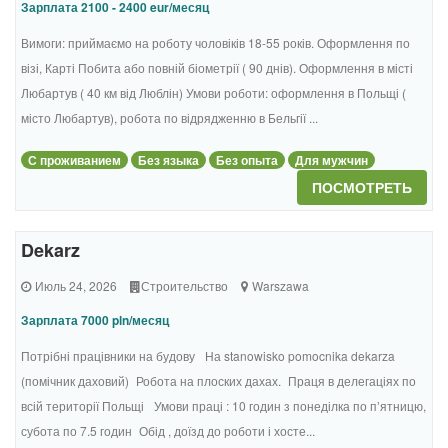
Зарплата 2100 - 2400 eur/месяц
Вимоги: приймаємо на роботу чоловіків 18-55 років. Оформлення по
візі, Карті Побита або повній біометрії ( 90 днів). Оформлення в місті
Любартув ( 40 км від Люблін) Умови роботи: оформлення в Польщі (
місто Любартув), робота по відрядженню в Бельгії ...
С проживанием
Без языка
Без опыта
Для мужчин
ПОСМОТРЕТЬ
Dekarz
Июль 24, 2026
Строительство
Warszawa
Зарплата 7000 pln/месяц
Потрібні працівники на будову На stanowisko pomocnika dekarza
(помічник даховий) Робота на плоских дахах. Праця в делегаціях по
всій території Польщі Умови праці : 10 годин з понеділка по пʼятницю,
субота по 7.5 годин Обід , доїзд до роботи і хосте...