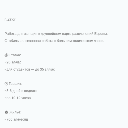
г. Zator
Работа для женщин в крупнейшем парке развлечений Европы.
Стабильная сезонная работа с большим количеством часов.
💰 Ставка:
• 26 зл/час
• для студентов — до 35 зл/час
🕒 График:
• 5-6 дней в неделю
• по 10-12 часов
🏠 Жилье:
• 700 зл/месяц