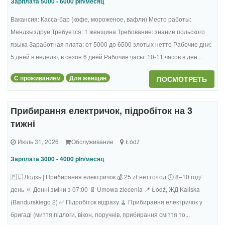
Зарплата 5000 - 6000 pln/месяц
Вакансия: Касса-бар (кофе, мороженое, вафли) Место работы:
Мендзыздруе Требуется: 1 женщина Требование: знание польского
языка Заработная плата: от 5000 до 6500 злотых нетто Рабочие дни:
5 дней в неделю, в сезон 6 дней Рабочие часы: 10-11 часов в ден...
С проживанием
Для женщин
ПОСМОТРЕТЬ
Прибирання електричок, підробіток на 3
тижні
Июль 31, 2026
Обслуживание
Łódź
Зарплата 3000 - 4000 pln/месяц
🇵🇱 Лодзь | Прибирання електричок 💰 25 zł нетто/год 🕒 8–10 год/
день 🌞 Денні зміни з 07:00 📄 Umowa zlecenia 📍 Łódź, ЖД Kaliska
(Bandurskiego 2) ✅ Підробіток відразу 🧹 Прибирання електричок у
бригаді (миття підлоги, вікон, поручнів, прибирання сміття то...