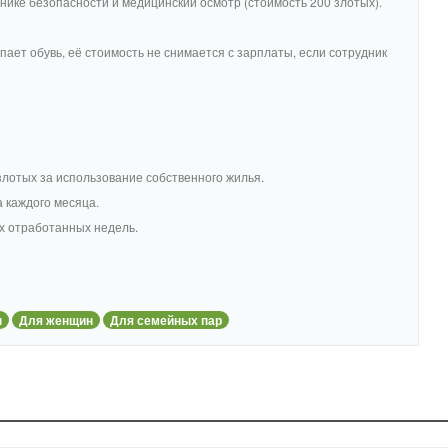
нике безопасности и медицинский осмотр (стоимость 200 злотых).
пает обувь, её стоимость не снимается с зарплаты, если сотрудник
злотых за использование собственного жилья.
а каждого месяца.
х отработанных недель.
н
Для женщин
Для семейных пар