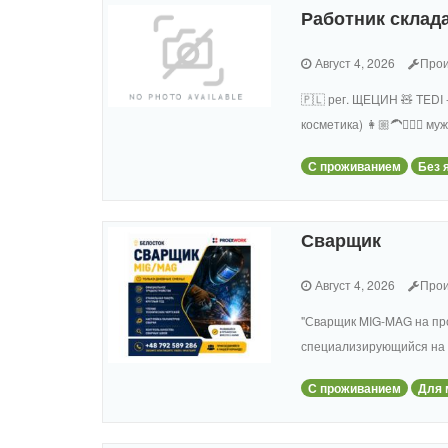
Работник склада
Август 4, 2026
Прои
🇵🇱 рег. ЩЕЦИН 🧸 TEDI 
косметика) 👩🏼‍🦱🧔🏻‍
С проживанием
Без 
Сварщик
Август 4, 2026
Прои
"Сварщик MIG-MAG на пр
специализирующийся на 
С проживанием
Для 