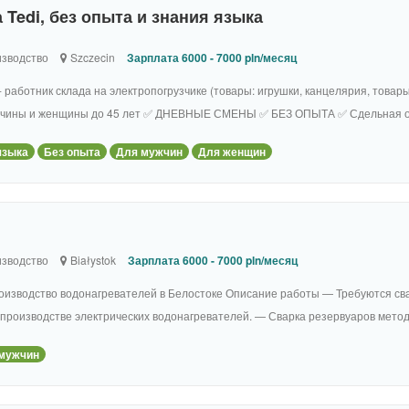
 Tedi, без опыта и знания языка
зводство
Szczecin
Зарплата 6000 - 7000 pln/месяц
- работник склада на электропогрузчике (товары: игрушки, канцелярия, товар
♂️ мужчины и женщины до 45 лет ✅ ДНЕВНЫЕ СМЕНЫ ✅ БЕЗ ОПЫТА ✅ Сдельная оп
языка
Без опыта
Для мужчин
Для женщин
зводство
Białystok
Зарплата 6000 - 7000 pln/месяц
оизводство водонагревателей в Белостоке Описание работы — Требуются св
производстве электрических водонагревателей. — Сварка резервуаров метод
мужчин