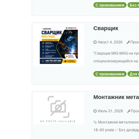
С проживанием
Без 
Сварщик
Август 4, 2026
Прои
"Сварщик MIG-MAG на пр
специализирующийся на 
С проживанием
Для 
Монтажник мета
Июль 31, 2026
Про
🔩 Монтажник металоконст
18–60 років ✅ Без досвіду