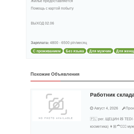
Жильё предоставляется
Помощь с картой побыту
ВЫХОД 02.06
Зарплата:
4800 - 6500 pln/месяц
С проживанием
Без языка
Для мужчин
Для женщ
Похожие Объявления
Работник склада
Август 4, 2026
Прои
🇵🇱 рег. ЩЕЦИН 🧸 TEDI 
косметика) 👩🏼‍🦱🧔🏻‍