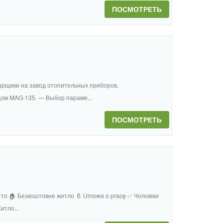
ПОСМОТРЕТЬ
арщики на завод отопительных приборов,
ом MAG-135. — Выбор параме...
ПОСМОТРЕТЬ
нетто 🏠 Безкоштовне житло 📄 Umowa o pracę ✅ Чоловіки
итло...