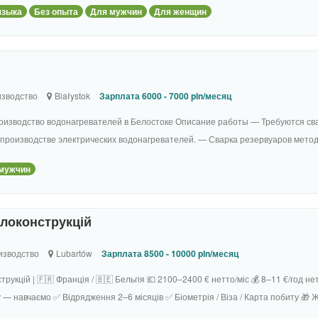
языка
Без опыта
Для мужчин
Для женщин
зводство
Białystok
Зарплата 6000 - 7000 pln/месяц
оизводство водонагревателей в Белостоке Описание работы — Требуются св
производстве электрических водонагревателей. — Сварка резервуаров метод
мужчин
локонструкцій
изводство
Lubartów
Зарплата 8500 - 10000 pln/месяц
рукцій | 🇫🇷 Франція / 🇧🇪 Бельгія 💶 2100–2400 € нетто/міс 💰 8–11 €/год 
 — навчаємо ✅ Відрядження 2–6 місяців ✅ Біометрія / Віза / Карта побиту 🎁 Ж