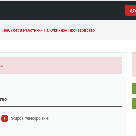
ДО
»
Требуются Работники На Куринное Производство
м.
тво
Słupca, wielkopolskie