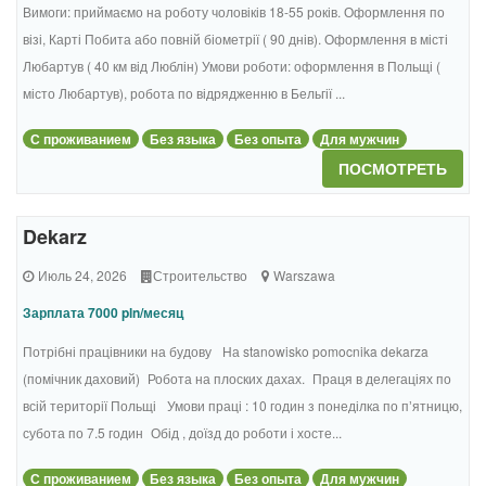
Вимоги: приймаємо на роботу чоловіків 18-55 років. Оформлення по
візі, Карті Побита або повній біометрії ( 90 днів). Оформлення в місті
Любартув ( 40 км від Люблін) Умови роботи: оформлення в Польщі (
місто Любартув), робота по відрядженню в Бельгії ...
С проживанием
Без языка
Без опыта
Для мужчин
ПОСМОТРЕТЬ
Dekarz
Июль 24, 2026
Строительство
Warszawa
Зарплата 7000 pln/месяц
Потрібні працівники на будову На stanowisko pomocnika dekarza
(помічник даховий) Робота на плоских дахах. Праця в делегаціях по
всій території Польщі Умови праці : 10 годин з понеділка по пʼятницю,
субота по 7.5 годин Обід , доїзд до роботи і хосте...
С проживанием
Без языка
Без опыта
Для мужчин