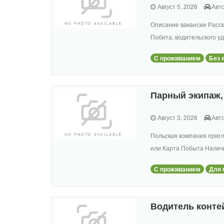
Август 5, 2026
Авт
Описание вакансии Рассм
Побита, водительского уд
С проживанием
Без 
Парный экипаж, 
Август 3, 2026
Авт
Польская компания пригл
или Карта Побыта Наличи
С проживанием
Для 
Водитель конте