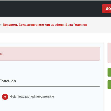
ДО
»
Водитель Большегрузного Автомобиля, База Голенюв
м.
 Голенюв
Goleniów, zachodniopomorskie