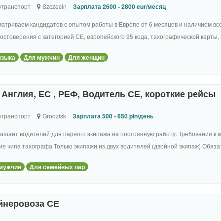
отранспорт
Szczecin
Зарплата 2600 - 2800 eur/месяц
атриваем кандидатов с опытом работы в Европе от 6 месяцев и наличием вс
остоверения с категорией СЕ, европейского 95 кода, тахографической карты, м
языка
Для мужчин
Для женщин
Англия, ЕС , РЕФ, Водитель СЕ, короткие рейсы
отранспорт
Grodzisk
Зарплата 500 - 650 pln/день
ашает водителей для парного экипажа на постоянную работу. Требования к к
е чипа тахографа Только экипажи из двух водителей (двойной экипаж) Обязат
мужчин
Для семейных пар
йнеровоза СЕ