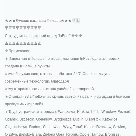
🔥🔥🔥Лучшие вакансии Польша🔥🔥🔥 🇵🇱
🔻🔻🔻🔻🔻🔻🔻🔻🔻🔻
Сотрудник на почтовый склад "InPost" 🔶🔶🔶
🔺🔺🔺🔺🔺🔺🔺🔺🔺🔺
🔶Примечание
🔸Известная в Польше почтовая компания InPost, одна из первых
создала в Польше пункты
самообслуживания, которые работают 24/7. Она использует
современные технологии, благодаря
чему отправка посылок стала удобной и недорогой
🔸Ставка✨️ 33 zł/netto в час складывается из различных акций и бонусов
проводимых фирмой‼️
🔸Трудоустраиваем в городах: Warszawa, Kraków, Łódź, Wrocław, Poznań,
Gdańsk, Szczecin, Goleniów, Bydgoszcz, Lublin, Białystok, Katowice,
Częstochowa, Radom, Sosnowiec, Wyry, Toruń, Kielce, Rzeszów, Gliwice,
Olsztyn, Bielsko-Biała, Zielona Góra, Rybnik, Opole, Tarnów, Bronisze,