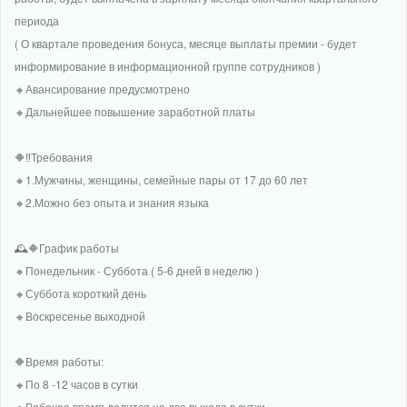
периода
( О квартале проведения бонуса, месяце выплаты премии - будет
информирование в информационной группе сотрудников )
🔸Авансирование предусмотрено
🔸Дальнейшее повышение заработной платы
🔶‼Требования
🔸1.Мужчины, женщины, семейные пары от 17 до 60 лет
🔸2.Можно без опыта и знания языка
🕰🔶График работы
🔸Понедельник - Суббота ( 5-6 дней в неделю )
🔸Суббота короткий день
🔸Воскресенье выходной
🔶Время работы:
🔸По 8 -12 часов в сутки
🔸Рабочее время делится на два выхода в сутки