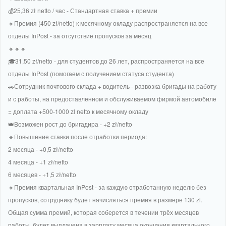
💰25,36 zł netto / час - Стандартная ставка + премии
🔸Премия (450 zł/netto) к месячному окладу распространяется на все
отделы InPost - за отсутствие пропусков за месяц
🔸🔸🔸
🎓31,50 zł/netto - для студентов до 26 лет, распространяется на все
отделы InPost (помогаем с получением статуса студента)
🚗Сотрудник почтового склада + водитель - развозка бригады на работу
и с работы, на предоставленном и обслуживаемом фирмой автомобиле
= доплата +500-1000 zl netto к месячному окладу
👑Возможен рост до бригадира - +2 zł/netto
🔸Повышение ставки после отработки периода:
2 месяца - +0,5 zł/netto
4 месяца - +1 zł/netto
6 месяцев - +1,5 zł/netto
🔸Премия квартальная InPost - за каждую отработанную неделю без
пропусков, сотруднику будет начисляться премия в размере 130 zl.
Общая сумма премий, которая соберется в течении трёх месяцев
работы, будет выплачена в зарплату месяца окончания квартального