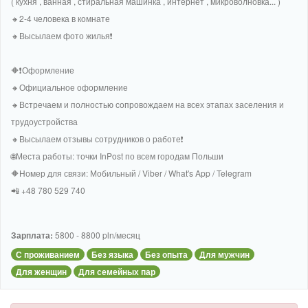
( кухня , ванная , стиральная машинка , интернет , микроволновка... )
🔸2-4 человека в комнате
🔸Высылаем фото жилья❗
🔶❗Оформление
🔸Официальное оформление
🔸Встречаем и полностью сопровождаем на всех этапах заселения и
трудоустройства
🔸Высылаем отзывы сотрудников о работе❗
🌐Места работы: точки InPost по всем городам Польши
🔶Номер для связи: Мобильный / Viber / What's App / Telegram
📲 +48 780 529 740
Зарплата:
5800 - 8800 pln/месяц
С проживанием
Без языка
Без опыта
Для мужчин
Для женщин
Для семейных пар