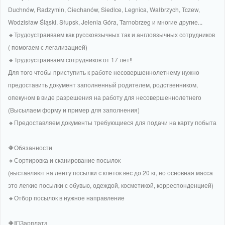
Duchnów, Radzymin, Ciechanów, Siedlce, Legnica, Wałbrzych, Tczew,
Wodzisław Śląski, Słupsk, Jelenia Góra, Tarnobrzeg и многие другие...
🔸Трудоустраиваем как русскоязычных так и англоязычных сотрудников
( помогаем с легализацией)
🔸Трудоустраиваем сотрудников от 17 лет‼
️Для того чтобы приступить к работе несовершеннолетнему нужно
предоставить документ заполненный родителем, родственником,
опекуном в виде разрешения на работу для несовершеннолетнего
(Высылаем форму и пример для заполнения)
🔸Предоставляем документы требующиеся для подачи на карту побыта
🔶Обязанности
🔸Сортировка и сканирование посылок
(выставляют на ленту посылки с клеток вес до 20 кг, но основная масса
это легкие посылки с обувью, одеждой, косметикой, корреспонденцией)
🔸Отбор посылок в нужное направление
🔶💵Зарплата