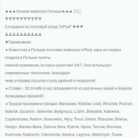
🔥🔥🔥Лучшие вакансии Польша🔥🔥🔥 🇵🇱
🔻🔻🔻🔻🔻🔻🔻🔻🔻🔻
Сотрудник на почтовый склад "InPost" 🔶🔶🔶
🔺🔺🔺🔺🔺🔺🔺🔺🔺🔺
🔶Примечание
🔸Известная в Польше почтовая компания InPost, одна из первых
создала в Польше пункты
самообслуживания, которые работают 24/7. Она использует
современные технологии, благодаря
чему отправка посылок стала удобной и недорогой
🔸Ставка✨️ 33 zł/netto в час складывается из различных акций и бонусов
проводимых фирмой‼️
🔸Трудоустраиваем в городах: Warszawa, Kraków, Łódź, Wrocław, Poznań,
Gdańsk, Szczecin, Goleniów, Bydgoszcz, Lublin, Białystok, Katowice,
Częstochowa, Radom, Sosnowiec, Wyry, Toruń, Kielce, Rzeszów, Gliwice,
Olsztyn, Bielsko-Biała, Zielona Góra, Rybnik, Opole, Tarnów, Bronisze,
Duchnów, Radzymin, Ciechanów, Siedlce, Legnica, Wałbrzych, Tczew,