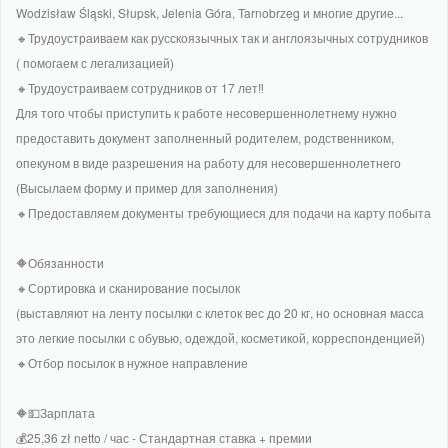
Wodzisław Śląski, Słupsk, Jelenia Góra, Tarnobrzeg и многие другие...
🔸Трудоустраиваем как русскоязычных так и англоязычных сотрудников
( помогаем с легализацией)
🔸Трудоустраиваем сотрудников от 17 лет‼
️Для того чтобы приступить к работе несовершеннолетнему нужно
предоставить документ заполненный родителем, родственником,
опекуном в виде разрешения на работу для несовершеннолетнего
(Высылаем форму и пример для заполнения)
🔸Предоставляем документы требующиеся для подачи на карту побыта
🔶Обязанности
🔸Сортировка и сканирование посылок
(выставляют на ленту посылки с клеток вес до 20 кг, но основная масса
это легкие посылки с обувью, одеждой, косметикой, корреспонденцией)
🔸Отбор посылок в нужное направление
🔶💵Зарплата
💰25,36 zł netto / час - Стандартная ставка + премии