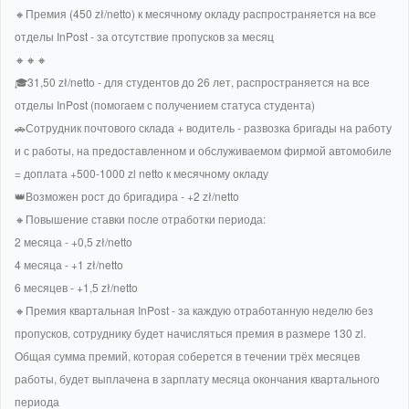
🔸Премия (450 zł/netto) к месячному окладу распространяется на все
отделы InPost - за отсутствие пропусков за месяц
🔸🔸🔸
🎓31,50 zł/netto - для студентов до 26 лет, распространяется на все
отделы InPost (помогаем с получением статуса студента)
🚗Сотрудник почтового склада + водитель - развозка бригады на работу
и с работы, на предоставленном и обслуживаемом фирмой автомобиле
= доплата +500-1000 zl netto к месячному окладу
👑Возможен рост до бригадира - +2 zł/netto
🔸Повышение ставки после отработки периода:
2 месяца - +0,5 zł/netto
4 месяца - +1 zł/netto
6 месяцев - +1,5 zł/netto
🔸Премия квартальная InPost - за каждую отработанную неделю без
пропусков, сотруднику будет начисляться премия в размере 130 zl.
Общая сумма премий, которая соберется в течении трёх месяцев
работы, будет выплачена в зарплату месяца окончания квартального
периода