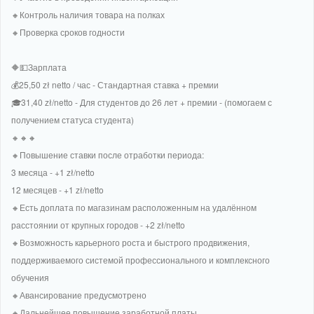
🔸Контроль наличия товара на полках
🔸Проверка сроков годности
🔶💵Зарплата
💰25,50 zł netto / час - Стандартная ставка + премии
🎓31,40 zł/netto - Для студентов до 26 лет + премии - (помогаем с
получением статуса студента)
🔸🔸🔸
🔸Повышение ставки после отработки периода:
3 месяца - +1 zł/netto
12 месяцев - +1 zł/netto
🔸Есть доплата по магазинам расположенным на удалённом
расстоянии от крупных городов - +2 zł/netto
🔸Возможность карьерного роста и быстрого продвижения,
поддерживаемого системой профессионального и комплексного
обучения
🔸Авансирование предусмотрено
🔸Дальнейшее повышение заработной платы