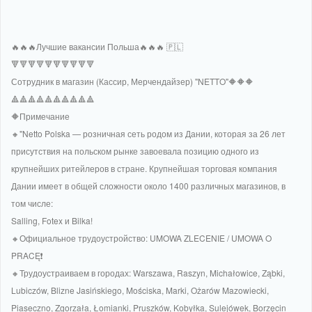
🔥🔥🔥Лучшие вакансии Польша🔥🔥🔥 🇵🇱
🔻🔻🔻🔻🔻🔻🔻🔻🔻🔻
Сотрудник в магазин (Кассир, Мерчендайзер) "NETTO"🔶🔶🔶
🔺🔺🔺🔺🔺🔺🔺🔺🔺🔺
🔶Примечание
🔸"Netto Polska — розничная сеть родом из Дании, которая за 26 лет
присутствия на польском рынке завоевала позицию одного из
крупнейших ритейлеров в стране. Крупнейшая торговая компания
Дании имеет в общей сложности около 1400 различных магазинов, в
том числе:
Salling, Fotex и Bilka!
🔸Официальное трудоустройство: UMOWA ZLECENIE / UMOWA O
PRACĘ❗
🔸Трудоустраиваем в городах: Warszawa, Raszyn, Michałowice, Ząbki,
Lubiczów, Blizne Jasińskiego, Mościska, Marki, Ożarów Mazowiecki,
Piaseczno, Zgorzała, Łomianki, Pruszków, Kobyłka, Sulejówek, Borzęcin