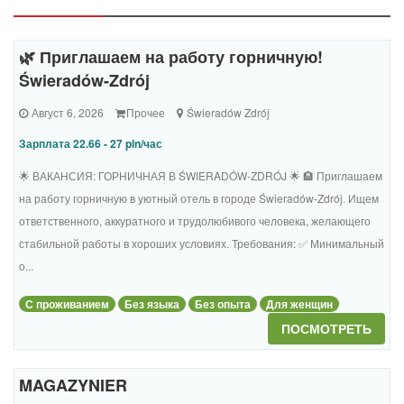
🌿 Приглашаем на работу горничную!
Świeradów-Zdrój
Август 6, 2026
Прочее
Świeradów Zdrój
Зарплата 22.66 - 27 pln/час
🌟 ВАКАНСИЯ: ГОРНИЧНАЯ В ŚWIERADÓW-ZDRÓJ 🌟 🏨 Приглашаем
на работу горничную в уютный отель в городе Świeradów-Zdrój. Ищем
ответственного, аккуратного и трудолюбивого человека, желающего
стабильной работы в хороших условиях. Требования: ✅ Минимальный
о...
С проживанием
Без языка
Без опыта
Для женщин
ПОСМОТРЕТЬ
MAGAZYNIER