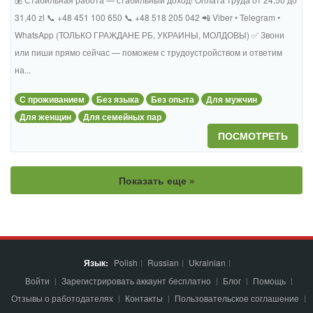
31,40 zl 📞 +48 451 100 650 📞 +48 518 205 042 📲 Viber • Telegram •
WhatsApp (ТОЛЬКО ГРАЖДАНЕ РБ, УКРАИНЫ, МОЛДОВЫ) ✅ Звони
или пиши прямо сейчас — поможем с трудоустройством и ответим
на...
С проживанием
Без языка
Без опыта
Для мужчин
Для женщин
Для семейных пар
ПОСМОТРЕТЬ
Показать еще »
Язык:
Polish
Russian
Ukrainian
Войти
Зарегистрировать аккаунт бесплатно
Блог
Помощь
Отзывы о работодателях
Контакты
Пользовательское соглашение