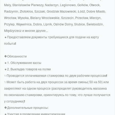
Mały, Stanisławów Pierwszy, Nadarzyn, Legionowo, Gołków, Otwock,
Radzymin, Złotokłos, Szczaki, Grodzisk Mazowiecki, Łódź, Dobre Miasto,
Wrocław, Wysoka, Bielany Wrocławskie, Szczecin, Przecław, Mierzyn,
Przylep, Wąwelnica, Dobra, Lipnik, Osinów Dolny, Słubice, Świebodzin,
Międzyrzecz и многие другие...
🔸Предоставляем документы требующиеся для подачи на карту
побыта❗
🔶Обязанности
🔸1. Обслуживание кассы
🔸2. Выкладка товаров на полки
✨️Проводится оплачиваемая стажировка по двум рабочим процессам❗
✨️Может быть работа на двух процессах за время смены( 50 на 50) или
закрепляют на одном процессе (распределят руководитель магазина
по окончанию стажировки, ориентируясь по тому, что лучше получается
у сотрудника)❗
🔶Дополнительные процессы:
🔸Участие в проведении инвентаризации