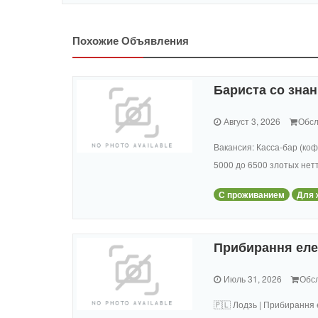
Похожие Объявления
Бариста со зна
Август 3, 2026
Обсл
Вакансия: Касса-бар (ко
5000 до 6500 злотых нетт
С проживанием
Для 
Прибирання елек
Июль 31, 2026
Обс
🇵🇱 Лодзь | Прибирання е