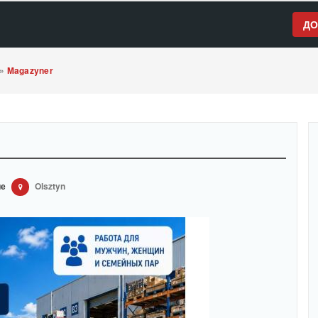
ДО
»
Magazyner
ие
Olsztyn