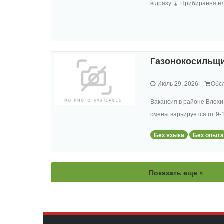
відразу 🧹 Прибирання еле
Газонокосильщик
Июль 29, 2026
Обс
Вакансия в районе Влохи
смены варьируется от 9-1
Без языка
Без опыта
Показать еще »