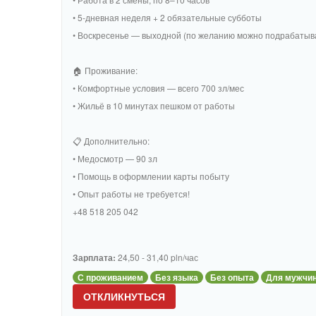
• 5-дневная неделя + 2 обязательные субботы
• Воскресенье — выходной (по желанию можно подрабатыв
🏠 Проживание:
• Комфортные условия — всего 700 зл/мес
• Жильё в 10 минутах пешком от работы
📋 Дополнительно:
• Медосмотр — 90 зл
• Помощь в оформлении карты побыту
• Опыт работы не требуется!
+48 518 205 042
Зарплата:
24,50 - 31,40 pln/час
С проживанием
Без языка
Без опыта
Для мужчи
ОТКЛИКНУТЬСЯ