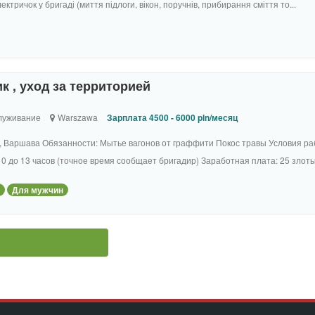
ктричок у бригаді (миття підлоги, вікон, поручнів, прибирання сміття то...
 , уход за территорией
луживание
Warszawa
Зарплата 4500 - 6000 pln/месяц
, Варшава Обязанности: Мытье вагонов от граффити Покос травы Условия ра
0 до 13 часов (точное время сообщает бригадир) Заработная плата: 25 злотых 
Для мужчин