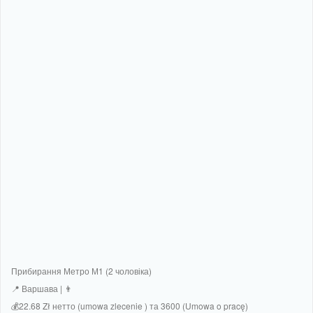
Прибирання Метро М1 (2 чоловіка)
📍 Варшава | 👨
💰22.68 Zł нетто (umowa zlecenie ) та 3600 (Umowa o pracę)