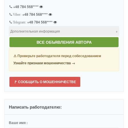
+48 784 568****
+48 784 568****
Viber:
+48 784 568****
Telegram:
Дополнительная информация
Дата регистрации:
Август 1, 2025
ВСЕ ОБЪЯВЛЕНИЯ АВТОРА
Объявления:
2
⚠ Проверьте работодателя перед собеседованием
Узнайте признаки мошенничества →
🚩 СООБЩИТЬ О МОШЕННИЧЕСТВЕ
Написать работодателю:
Ваше имя :