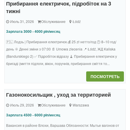
Прибирання електричок, підробіток на 3
тижні
Июль 31, 2026
Обслуживание
Łódź
Зарплата 3000 - 4000 pln/месяц
🇵🇱 Лодзь | Прибирання електричок 💰 25 zł нетто/год 🕒 8–10 год/
день 🌞 Денні зміни з 07:00 📄 Umowa zlecenia 📍 Łódź, ЖД Kaliska
(Bandurskiego 2) ✅ Підробіток відразу 🧹 Прибирання електричок у
бригаді (миття підлоги, вікон, поручнів, прибирання сміття то...
ПОСМОТРЕТЬ
Газонокосильщик , уход за территорией
Июль 29, 2026
Обслуживание
Warszawa
Зарплата 4500 - 6000 pln/месяц
Вакансия в районе Влохи, Варшава Обязанности: Мытье вагонов от