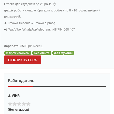
Ставка для студентів до 26 років| 🕘
графік роботи складає бригадист. робота по 8 - 16 годин. вихідний
плаваючий.
🍀 umowa zlecenie + umowa o pracę
📲 Тел./Viber/WhatsApp/telegram: +48 784 568 407
Зарплата:
5500 pln/месяц
С проживанием
Без опыта
Для мужчин
ОТКЛИКНУТЬСЯ
Работодатель:
ViHR
(Нет отзывов)