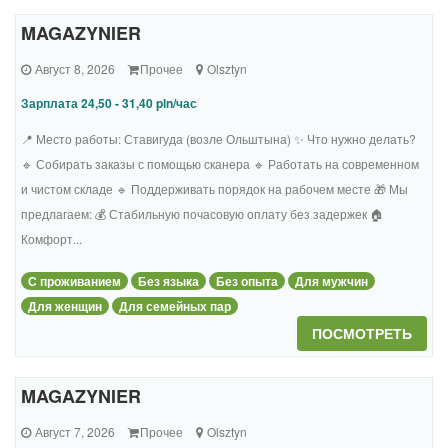
MAGAZYNIER
Август 8, 2026
Прочее
Olsztyn
Зарплата 24,50 - 31,40 pln/час
📍 Место работы: Ставигуда (возле Ольштына) ✨ Что нужно делать?
🔹 Собирать заказы с помощью сканера 🔹 Работать на современном
и чистом складе 🔹 Поддерживать порядок на рабочем месте 🎁 Мы
предлагаем: 💰 Стабильную почасовую оплату без задержек 🏠
Комфорт...
С проживанием
Без языка
Без опыта
Для мужчин
Для женщин
Для семейных пар
ПОСМОТРЕТЬ
MAGAZYNIER
Август 7, 2026
Прочее
Olsztyn