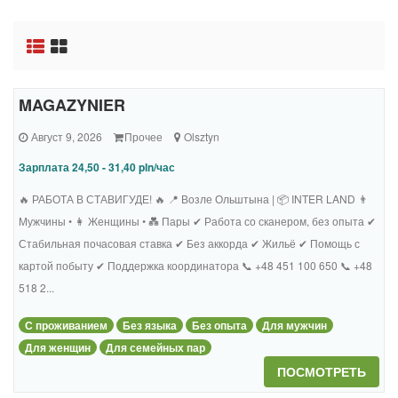
MAGAZYNIER
Август 9, 2026
Прочее
Olsztyn
Зарплата 24,50 - 31,40 pln/час
🔥 РАБОТА В СТАВИГУДЕ! 🔥 📍 Возле Ольштына | 📦 INTER LAND 👨
Мужчины • 👩 Женщины • 💑 Пары ✔ Работа со сканером, без опыта ✔
Стабильная почасовая ставка ✔ Без аккорда ✔ Жильё ✔ Помощь с
картой побыту ✔ Поддержка координатора 📞 +48 451 100 650 📞 +48
518 2...
С проживанием
Без языка
Без опыта
Для мужчин
Для женщин
Для семейных пар
ПОСМОТРЕТЬ