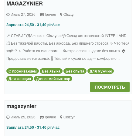
MAGAZYNIER
Июль 27, 2026
Прочее
Olsztyn
Зарплата 24,50 - 31,40 pln/час
📍 СТАВИГУДА • возле Olsztyna 📦 Склад автозапчастей INTER LAND
💥 Без тяжёлой работы. Без аккорда. Без лишнего стресса. ✨ Что тебя
ждёт? 🔹 Работа со сканером — быстро освоишь даже без опыта. 🏠
Предоставляется жильё. 🌡️ Тёплый и сухой склад — комфортно ...
С проживанием
Без языка
Без опыта
Для мужчин
Для женщин
Для семейных пар
ПОСМОТРЕТЬ
magazynier
Июль 25, 2026
Прочее
Olsztyn
Зарплата 24,50 - 31,40 pln/час