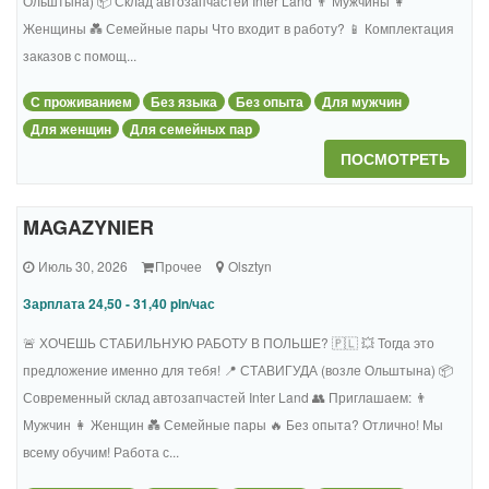
Ольштына) 📦 Склад автозапчастей Inter Land 👨 Мужчины 👩
Женщины 💑 Семейные пары Что входит в работу? 📱 Комплектация
заказов с помощ...
С проживанием
Без языка
Без опыта
Для мужчин
Для женщин
Для семейных пар
ПОСМОТРЕТЬ
MAGAZYNIER
Июль 30, 2026
Прочее
Olsztyn
Зарплата 24,50 - 31,40 pln/час
🚨 ХОЧЕШЬ СТАБИЛЬНУЮ РАБОТУ В ПОЛЬШЕ? 🇵🇱 💥 Тогда это
предложение именно для тебя! 📍 СТАВИГУДА (возле Ольштына) 📦
Современный склад автозапчастей Inter Land 👥 Приглашаем: 👨
Мужчин 👩 Женщин 💑 Семейные пары 🔥 Без опыта? Отлично! Мы
всему обучим! Работа с...