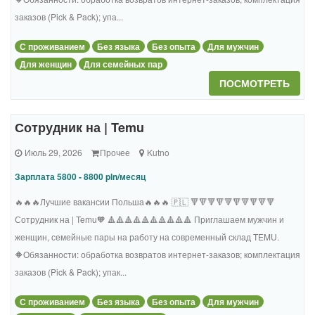
заказов (Pick & Pack); упа...
С проживанием
Без языка
Без опыта
Для мужчин
Для женщин
Для семейных пар
ПОСМОТРЕТЬ
Сотрудник на | Temu
Июль 29, 2026
Прочее
Kutno
Зарплата 5800 - 8800 pln/месяц
🔥🔥🔥Лучшие вакансии Польша🔥🔥🔥 🇵🇱 🔻🔻🔻🔻🔻🔻🔻🔻🔻🔻
Сотрудник на | Temu🧡 🔺🔺🔺🔺🔺🔺🔺🔺🔺🔺 Приглашаем мужчин и
женщин, семейные пары на работу на современный склад TEMU.
🔶Обязанности: обработка возвратов интернет-заказов; комплектация
заказов (Pick & Pack); упак...
С проживанием
Без языка
Без опыта
Для мужчин