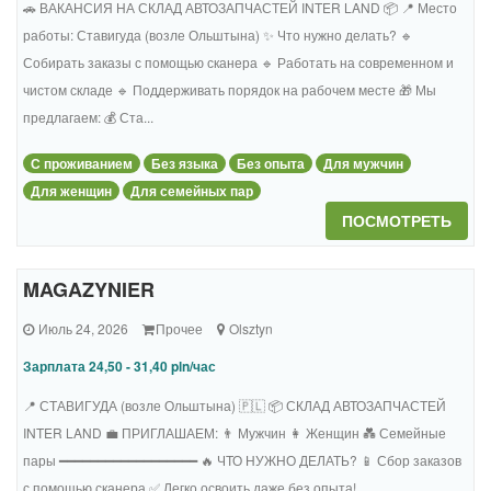
🚗 ВАКАНСИЯ НА СКЛАД АВТОЗАПЧАСТЕЙ INTER LAND 📦 📍 Место
работы: Ставигуда (возле Ольштына) ✨ Что нужно делать? 🔹
Собирать заказы с помощью сканера 🔹 Работать на современном и
чистом складе 🔹 Поддерживать порядок на рабочем месте 🎁 Мы
предлагаем: 💰 Ста...
С проживанием
Без языка
Без опыта
Для мужчин
Для женщин
Для семейных пар
ПОСМОТРЕТЬ
MAGAZYNIER
Июль 24, 2026
Прочее
Olsztyn
Зарплата 24,50 - 31,40 pln/час
📍 СТАВИГУДА (возле Ольштына) 🇵🇱 📦 СКЛАД АВТОЗАПЧАСТЕЙ
INTER LAND 💼 ПРИГЛАШАЕМ: 👨 Мужчин 👩 Женщин 💑 Семейные
пары ━━━━━━━━━━━━━━━━━━ 🔥 ЧТО НУЖНО ДЕЛАТЬ? 📱 Сбор заказов
с помощью сканера ✅ Легко освоить даже без опыта!