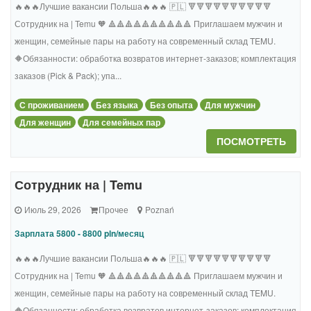
🔥🔥🔥Лучшие вакансии Польша🔥🔥🔥 🇵🇱 🔻🔻🔻🔻🔻🔻🔻🔻🔻🔻
Сотрудник на | Temu 🧡 🔺🔺🔺🔺🔺🔺🔺🔺🔺🔺 Приглашаем мужчин и
женщин, семейные пары на работу на современный склад TEMU.
🔶Обязанности: обработка возвратов интернет-заказов; комплектация
заказов (Pick & Pack); упа...
С проживанием
Без языка
Без опыта
Для мужчин
Для женщин
Для семейных пар
ПОСМОТРЕТЬ
Сотрудник на | Temu
Июль 29, 2026
Прочее
Poznań
Зарплата 5800 - 8800 pln/месяц
🔥🔥🔥Лучшие вакансии Польша🔥🔥🔥 🇵🇱 🔻🔻🔻🔻🔻🔻🔻🔻🔻🔻
Сотрудник на | Temu 🧡 🔺🔺🔺🔺🔺🔺🔺🔺🔺🔺 Приглашаем мужчин и
женщин, семейные пары на работу на современный склад TEMU.
🔶Обязанности: обработка возвратов интернет-заказов; комплектация