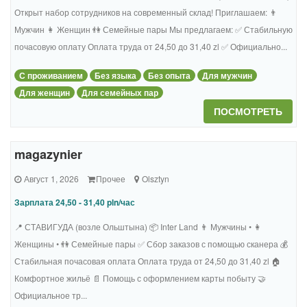
Открыт набор сотрудников на современный склад! Приглашаем: 👨
Мужчин 👩 Женщин 👫 Семейные пары Мы предлагаем: ✅ Стабильную
почасовую оплату Оплата труда от 24,50 до 31,40 zl ✅ Официально...
С проживанием
Без языка
Без опыта
Для мужчин
Для женщин
Для семейных пар
ПОСМОТРЕТЬ
magazynier
Август 1, 2026
Прочее
Olsztyn
Зарплата 24,50 - 31,40 pln/час
📍 СТАВИГУДА (возле Ольштына) 📦 Inter Land 👨 Мужчины • 👩
Женщины • 👫 Семейные пары ✅ Сбор заказов с помощью сканера 💰
Стабильная почасовая оплата Оплата труда от 24,50 до 31,40 zl 🏠
Комфортное жильё 📄 Помощь с оформлением карты побыту 🤝
Официальное тр...