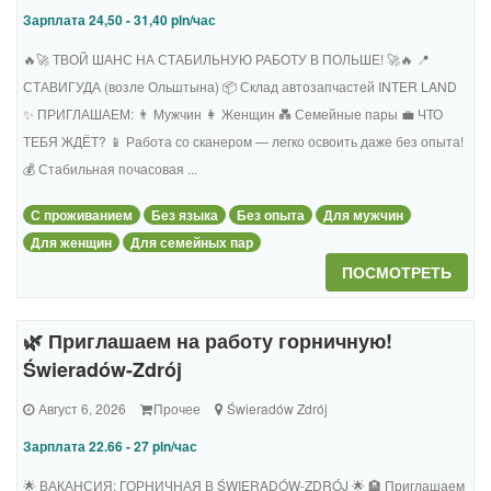
Зарплата 24,50 - 31,40 pln/час
🔥🚀 ТВОЙ ШАНС НА СТАБИЛЬНУЮ РАБОТУ В ПОЛЬШЕ! 🚀🔥 📍
СТАВИГУДА (возле Ольштына) 📦 Склад автозапчастей INTER LAND
✨ ПРИГЛАШАЕМ: 👨 Мужчин 👩 Женщин 💑 Семейные пары 💼 ЧТО
ТЕБЯ ЖДЁТ? 📱 Работа со сканером — легко освоить даже без опыта!
💰 Стабильная почасовая ...
С проживанием
Без языка
Без опыта
Для мужчин
Для женщин
Для семейных пар
ПОСМОТРЕТЬ
🌿 Приглашаем на работу горничную!
Świeradów-Zdrój
Август 6, 2026
Прочее
Świeradów Zdrój
Зарплата 22.66 - 27 pln/час
🌟 ВАКАНСИЯ: ГОРНИЧНАЯ В ŚWIERADÓW-ZDRÓJ 🌟 🏨 Приглашаем