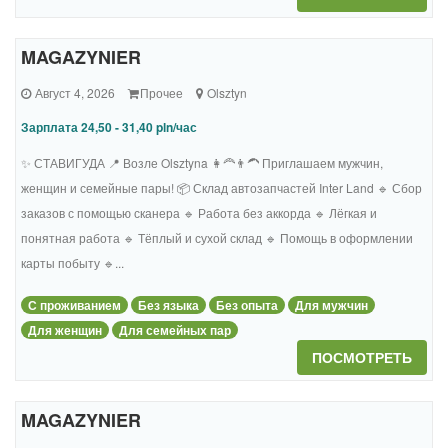
MAGAZYNIER
Август 4, 2026
Прочее
Olsztyn
Зарплата 24,50 - 31,40 pln/час
✨ СТАВИГУДА 📍 Возле Olsztyna 👩🦰👨🦱 Приглашаем мужчин,
женщин и семейные пары! 📦 Склад автозапчастей Inter Land 🔹 Сбор
заказов с помощью сканера 🔹 Работа без аккорда 🔹 Лёгкая и
понятная работа 🔹 Тёплый и сухой склад 🔹 Помощь в оформлении
карты побыту 🔹...
С проживанием
Без языка
Без опыта
Для мужчин
Для женщин
Для семейных пар
ПОСМОТРЕТЬ
MAGAZYNIER