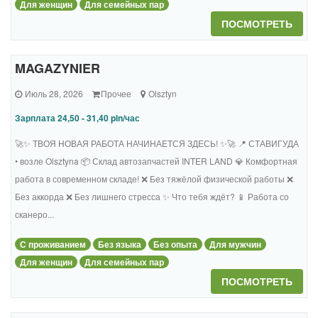
Для женщин
Для семейных пар
ПОСМОТРЕТЬ
MAGAZYNIER
Июль 28, 2026
Прочее
Olsztyn
Зарплата 24,50 - 31,40 pln/час
🚀✨ ТВОЯ НОВАЯ РАБОТА НАЧИНАЕТСЯ ЗДЕСЬ! ✨🚀 📍 СТАВИГУДА
• возле Olsztyna 📦 Склад автозапчастей INTER LAND 💎 Комфортная
работа в современном складе! ❌ Без тяжёлой физической работы ❌
Без аккорда ❌ Без лишнего стресса ✨ Что тебя ждёт? 📱 Работа со
сканеро...
С проживанием
Без языка
Без опыта
Для мужчин
Для женщин
Для семейных пар
ПОСМОТРЕТЬ