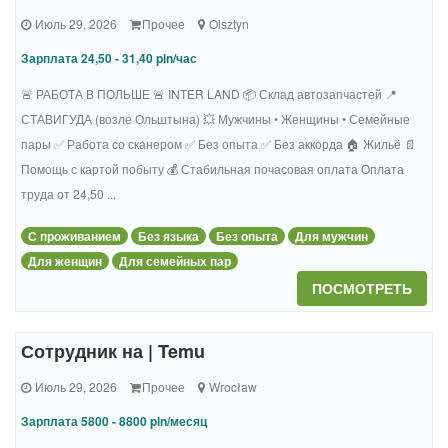
Июль 29, 2026
Прочее
Olsztyn
Зарплата 24,50 - 31,40 pln/час
🚨 РАБОТА В ПОЛЬШЕ 🚨 INTER LAND 📦 Склад автозапчастей 📍
СТАВИГУДА (возле Ольштына) 💥 Мужчины • Женщины • Семейные
пары ✅ Работа со сканером ✅ Без опыта ✅ Без аккорда 🏠 Жильё 📄
Помощь с картой побыту 💰 Стабильная почасовая оплата Оплата
труда от 24,50 ...
С проживанием
Без языка
Без опыта
Для мужчин
Для женщин
Для семейных пар
ПОСМОТРЕТЬ
Сотрудник на | Temu
Июль 29, 2026
Прочее
Wrocław
Зарплата 5800 - 8800 pln/месяц