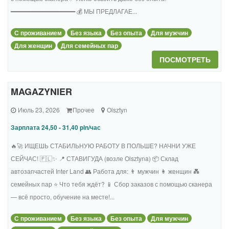
━━━━━━━━━━━━━━━━━━ 💰 МЫ ПРЕДЛАГАЕ...
С проживанием
Без языка
Без опыта
Для мужчин
Для женщин
Для семейных пар
ПОСМОТРЕТЬ
MAGAZYNIER
Июль 23, 2026
Прочее
Olsztyn
Зарплата 24,50 - 31,40 pln/час
🔥🚀 ИЩЕШЬ СТАБИЛЬНУЮ РАБОТУ В ПОЛЬШЕ? НАЧНИ УЖЕ
СЕЙЧАС! 🇵🇱✨ 📍 СТАВИГУДА (возле Olsztyna) 📦 Склад
автозапчастей Inter Land 👥 Работа для: 👨 мужчин 👩 женщин 💑
семейных пар ⭐ Что тебя ждёт? 📱 Сбор заказов с помощью сканера
— всё просто, обучение на месте!...
С проживанием
Без языка
Без опыта
Для мужчин