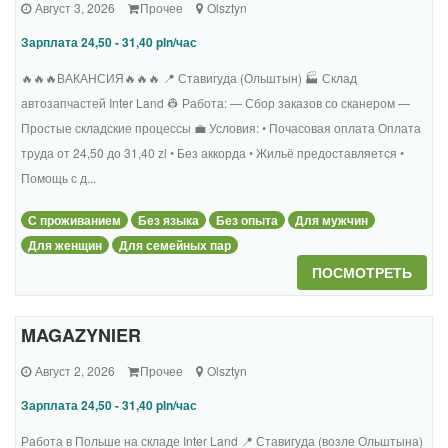
Август 3, 2026
Прочее
Olsztyn
Зарплата 24,50 - 31,40 pln/час
🔥🔥🔥ВАКАНСИЯ🔥🔥🔥 📍 Ставигуда (Ольштын) 🏭 Склад
автозапчастей Inter Land 👷 Работа: — Сбор заказов со сканером —
Простые складские процессы 💼 Условия: • Почасовая оплата Оплата
труда от 24,50 до 31,40 zl • Без аккорда • Жильё предоставляется •
Помощь с д...
С проживанием
Без языка
Без опыта
Для мужчин
Для женщин
Для семейных пар
ПОСМОТРЕТЬ
MAGAZYNIER
Август 2, 2026
Прочее
Olsztyn
Зарплата 24,50 - 31,40 pln/час
Работа в Польше на складе Inter Land 📍 Ставигуда (возле Ольштына)