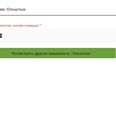
сии: Ольштын
льтатов, соответствующих ""
Посмотреть другие вакансии в - Ольштын