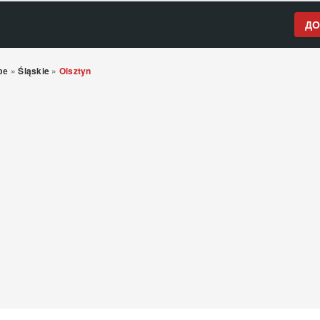
ДО
фе
»
Śląskie
»
Olsztyn