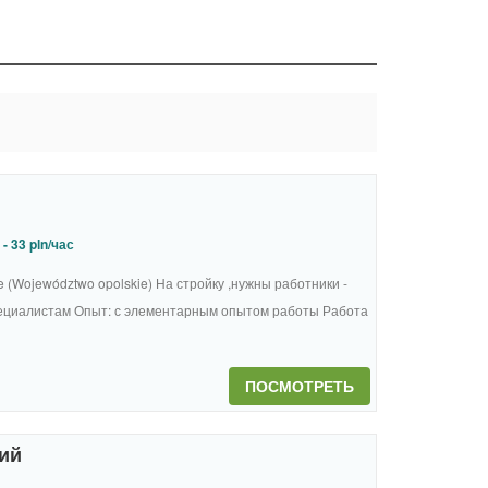
- 33 pln/час
e (Województwo opolskie) На стройку ,нужны работники -
пециалистам Опыт: с элементарным опытом работы Работа
ПОСМОТРЕТЬ
ий