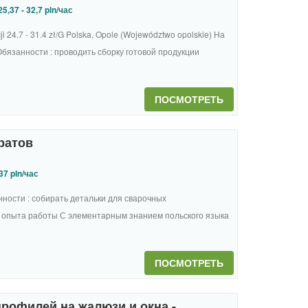
5,37 - 32,7 pln/час
24.7 - 31.4 zł/G Polska, Opole (Województwo opolskie) На
бязанности : проводить сборку готовой продукции
ПОСМОТРЕТЬ
ратов
37 pln/час
ности : собирать детальки для сварочных
ез опыта работы С элементарным знанием польского языка
ПОСМОТРЕТЬ
рофилей на жалюзи и окна -