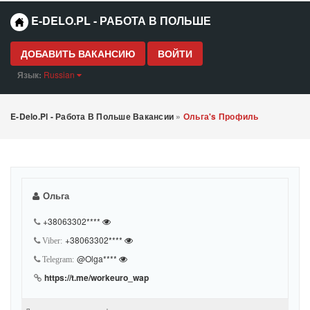
E-DELO.PL - РАБОТА В ПОЛЬШЕ
ДОБАВИТЬ ВАКАНСИЮ
ВОЙТИ
Язык:
Russian
E-Delo.pl - Работа В Польше Вакансии
»
Ольга's Профиль
Ольга
+38063302****
+38063302****
Viber:
@Olga****
Telegram:
https://t.me/workeuro_wap