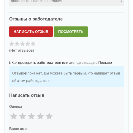
Дополнительная информация
Дата регистрации:
Июнь 8, 2022
Объявления:
4
Отзывы о работодателе
Бесплатные вакансии от работодателей для граждан Украины,
НАПИСАТЬ ОТЗЫВ
ПОСМОТРЕТЬ
Беларуси, Грузии, Молдовы.
(Нет отзывов)
Как проверить работодателя или агенцию праци в Польше
Отзывов пока нет, Вы можете быть первым, кто напишет отзыв
об этом работодателе.
Написать отзыв
Оценка
Ваше имя